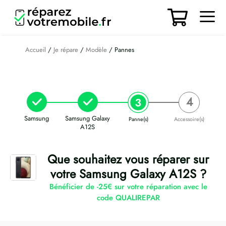
Aller
au
contenu
Men
Accueil
/
Je répare
/
Modèle
/ Pannes
Samsung
Samsung Galaxy
Panne(s)
Accessoire(s)
A12S
Que souhaitez vous réparer sur
votre Samsung Galaxy A12S ?
Bénéficier de -25€ sur votre réparation avec le
code QUALIREPAR