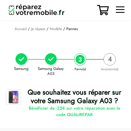
Aller
au
contenu
Men
Accueil
/
Je répare
/
Modèle
/ Pannes
Samsung
Samsung Galaxy
Panne(s)
Accessoire(s)
A03
Que souhaitez vous réparer sur
votre Samsung Galaxy A03 ?
Bénéficier de -25€ sur votre réparation avec le
code QUALIREPAR