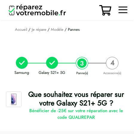
Aller
au
contenu
Men
Accueil
/
Je répare
/
Modèle
/ Pannes
Samsung
Galaxy S21+ 5G
Panne(s)
Accessoire(s)
Que souhaitez vous réparer sur
votre Galaxy S21+ 5G ?
Bénéficier de -25€ sur votre réparation avec le
code QUALIREPAR