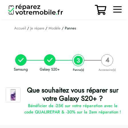
Aller
au
contenu
Men
Accueil
/
Je répare
/
Modèle
/ Pannes
Samsung
Galaxy S20+
Panne(s)
Accessoire(s)
Que souhaitez vous réparer sur
votre Galaxy S20+ ?
Bénéficier de -25€ sur votre réparation avec le
code QUALIREPAR & -30% sur la 2em réparation !