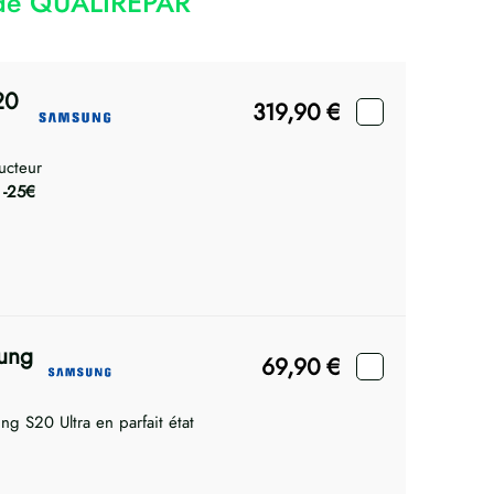
code QUALIREPAR
20
319,90
€
ucteur
e
-25€
sung
69,90
€
ng S20 Ultra en parfait état