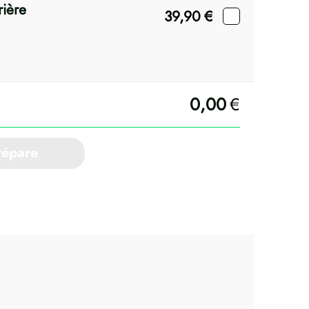
rière
39,90
€
0,00
€
répare