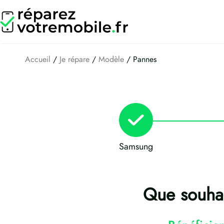
Aller
au
contenu
Accueil
/
Je répare
/
Modèle
/ Pannes
Samsung
Que souhai