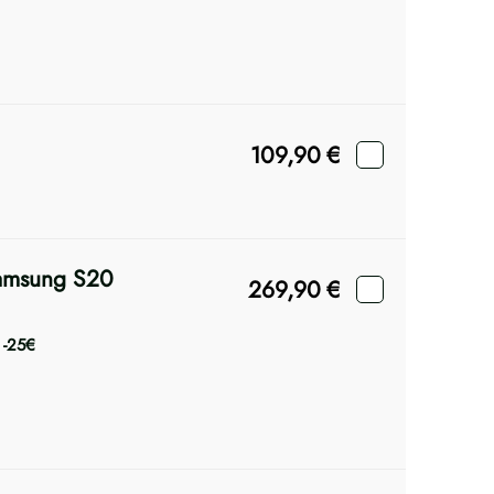
109,90
€
Samsung S20
269,90
€
e
-25€