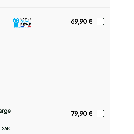
69,90
€
arge
79,90
€
e
-25€