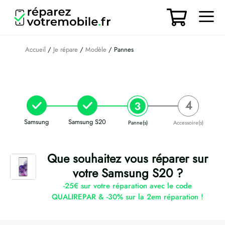
Aller
au
contenu
Men
Accueil
/
Je répare
/
Modèle
/ Pannes
Samsung
Samsung S20
Panne(s)
Accessoire(s)
Que souhaitez vous réparer sur
votre Samsung S20 ?
-25€ sur votre réparation avec le code
QUALIREPAR & -30% sur la 2em réparation !