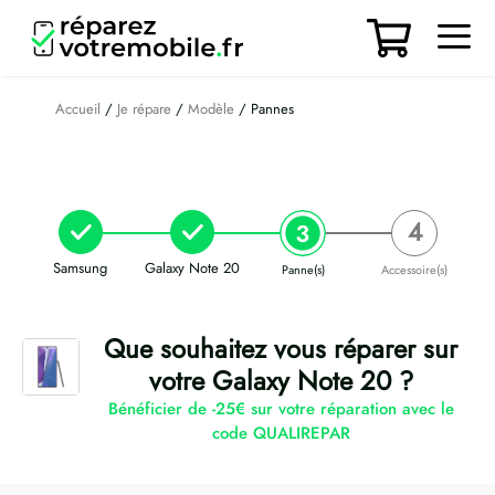
Aller
au
contenu
Men
Accueil
/
Je répare
/
Modèle
/ Pannes
Samsung
Galaxy Note 20
Panne(s)
Accessoire(s)
Que souhaitez vous réparer sur
votre Galaxy Note 20 ?
Bénéficier de -25€ sur votre réparation avec le
code QUALIREPAR