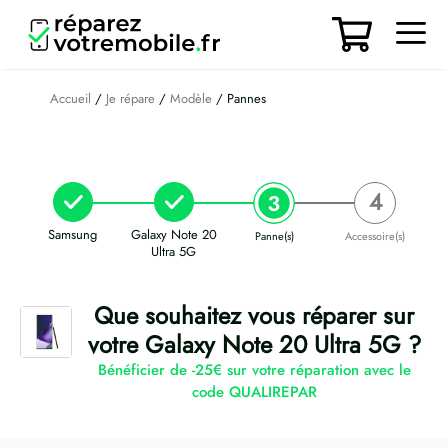
Aller
au
contenu
Men
Accueil
/
Je répare
/
Modèle
/ Pannes
Samsung
Galaxy Note 20
Panne(s)
Accessoire(s)
Ultra 5G
Que souhaitez vous réparer sur
votre Galaxy Note 20 Ultra 5G ?
Bénéficier de -25€ sur votre réparation avec le
code QUALIREPAR