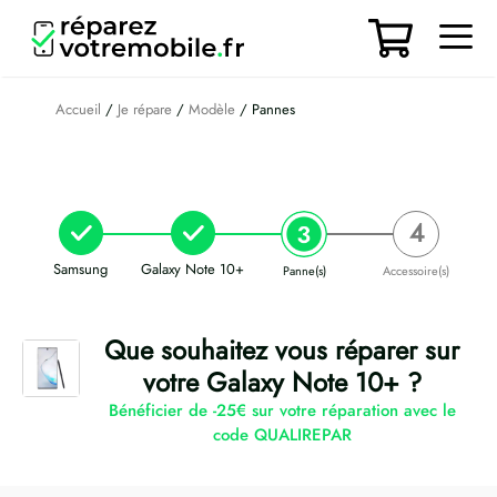
Aller
au
contenu
Men
Accueil
/
Je répare
/
Modèle
/ Pannes
Samsung
Galaxy Note 10+
Panne(s)
Accessoire(s)
Que souhaitez vous réparer sur
votre Galaxy Note 10+ ?
Bénéficier de -25€ sur votre réparation avec le
code QUALIREPAR