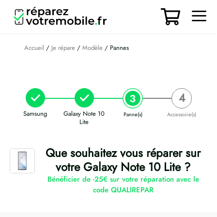
Aller
au
contenu
Men
Accueil
/
Je répare
/
Modèle
/ Pannes
Samsung
Galaxy Note 10
Panne(s)
Accessoire(s)
Lite
Que souhaitez vous réparer sur
votre Galaxy Note 10 Lite ?
Bénéficier de -25€ sur votre réparation avec le
code QUALIREPAR