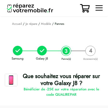
Aller
au
contenu
Men
Accueil
/
Je répare
/
Modèle
/ Pannes
Samsung
Galaxy J8
Panne(s)
Accessoire(s)
Que souhaitez vous réparer sur
votre Galaxy J8 ?
Bénéficier de -25€ sur votre réparation avec le
code QUALIREPAR