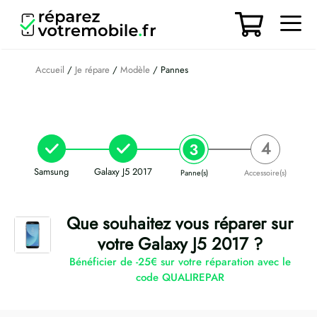
Aller
au
contenu
Men
Accueil
/
Je répare
/
Modèle
/ Pannes
Samsung
Galaxy J5 2017
Panne(s)
Accessoire(s)
Que souhaitez vous réparer sur
votre Galaxy J5 2017 ?
Bénéficier de -25€ sur votre réparation avec le
code QUALIREPAR