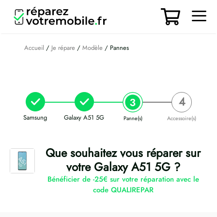
Aller
au
contenu
Men
Accueil
/
Je répare
/
Modèle
/ Pannes
Samsung
Galaxy A51 5G
Panne(s)
Accessoire(s)
Que souhaitez vous réparer sur
votre Galaxy A51 5G ?
Bénéficier de -25€ sur votre réparation avec le
code QUALIREPAR