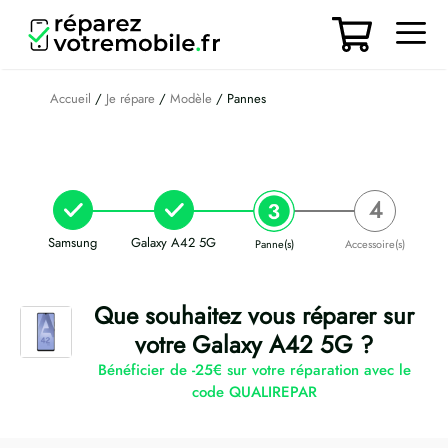
Aller
au
contenu
Men
Accueil
/
Je répare
/
Modèle
/ Pannes
Samsung
Galaxy A42 5G
Panne(s)
Accessoire(s)
Que souhaitez vous réparer sur
votre Galaxy A42 5G ?
Bénéficier de -25€ sur votre réparation avec le
code QUALIREPAR