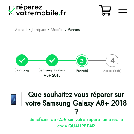
Aller
au
contenu
Men
Accueil
/
Je répare
/
Modèle
/ Pannes
Samsung
Samsung Galaxy
Panne(s)
Accessoire(s)
A8+ 2018
Que souhaitez vous réparer sur
votre Samsung Galaxy A8+ 2018
?
Bénéficier de -25€ sur votre réparation avec le
code QUALIREPAR