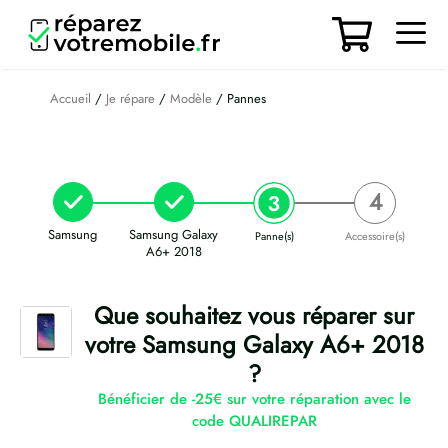
Aller
au
contenu
Men
Accueil
/
Je répare
/
Modèle
/ Pannes
Samsung
Samsung Galaxy
Panne(s)
Accessoire(s)
A6+ 2018
Que souhaitez vous réparer sur
votre Samsung Galaxy A6+ 2018
?
Bénéficier de -25€ sur votre réparation avec le
code QUALIREPAR