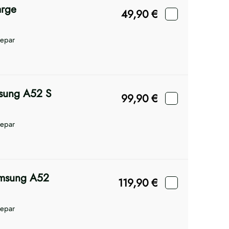
arge
49,90
€
repar
msung A52 S
99,90
€
repar
amsung A52
119,90
€
repar