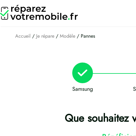
Aller
au
contenu
Accueil
/
Je répare
/
Modèle
/ Pannes
Samsung
S
Que souhaitez 