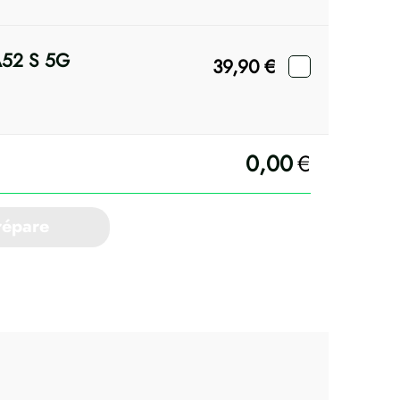
 A52 S 5G
39,90
€
0,00
€
répare