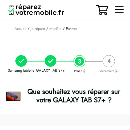
Aller
au
contenu
Men
Accueil
/
Je répare
/
Modèle
/ Pannes
Samsung tablette
GALAXY TAB S7+
Panne(s)
Accessoire(s)
Que souhaitez vous réparer sur
votre GALAXY TAB S7+ ?