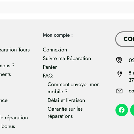
Mon compte :
CO
paration Tours
Connexion
Suivre ma Réparation
0
nous ?
Panier
5 
ments
FAQ
37
Comment envoyer mon
co
mobile ?
ance
Délai et livraison
Garantie sur les
réparations
e réparation
e bonus