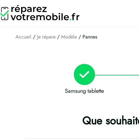
Aller
au
contenu
Accueil
/
Je répare
/
Modèle
/ Pannes
Samsung tablette
Que souhait