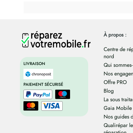
À propos :
Centre de ré
nord
LIVRAISON
Qui sommes-
Nos engage
Offre PRO
PAIEMENT SÉCURISÉ
Blog
La sous trait
Gaia Mobile
Nos guides d
Qualirépar l
réparation