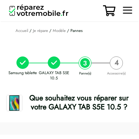
Aller
au
contenu
Men
Accueil
/
Je répare
/
Modèle
/ Pannes
Samsung tablette
GALAXY TAB S5E
Panne(s)
Accessoire(s)
10.5
Que souhaitez vous réparer sur
votre GALAXY TAB S5E 10.5 ?