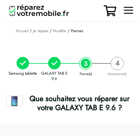
Aller
au
contenu
Men
Accueil
/
Je répare
/
Modèle
/ Pannes
Samsung tablette
GALAXY TAB E
Panne(s)
Accessoire(s)
9.6
Que souhaitez vous réparer sur
votre GALAXY TAB E 9.6 ?