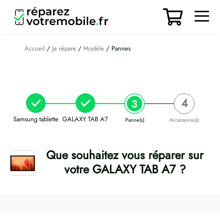
Aller
au
contenu
Men
Accueil
/
Je répare
/
Modèle
/ Pannes
Samsung tablette
GALAXY TAB A7
Panne(s)
Accessoire(s)
Que souhaitez vous réparer sur
votre GALAXY TAB A7 ?