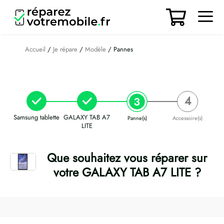
Aller
au
contenu
Men
Accueil
/
Je répare
/
Modèle
/ Pannes
Samsung tablette
GALAXY TAB A7
Panne(s)
Accessoire(s)
LITE
Que souhaitez vous réparer sur
votre GALAXY TAB A7 LITE ?