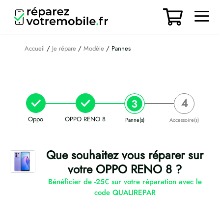
Aller
au
contenu
Men
Accueil
/
Je répare
/
Modèle
/ Pannes
Oppo
OPPO RENO 8
Panne(s)
Accessoire(s)
Que souhaitez vous réparer sur
votre OPPO RENO 8 ?
Bénéficier de -25€ sur votre réparation avec le
code QUALIREPAR