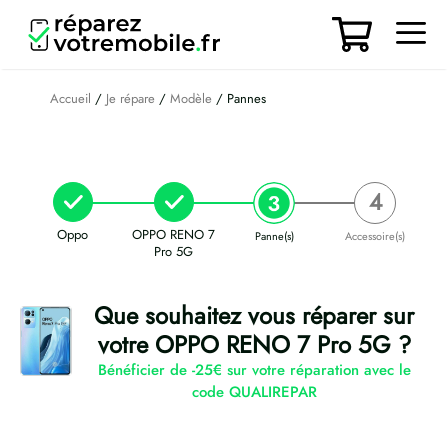
Aller
au
contenu
Men
Accueil
/
Je répare
/
Modèle
/ Pannes
Oppo
OPPO RENO 7
Panne(s)
Accessoire(s)
Pro 5G
Que souhaitez vous réparer sur
votre OPPO RENO 7 Pro 5G ?
Bénéficier de -25€ sur votre réparation avec le
code QUALIREPAR