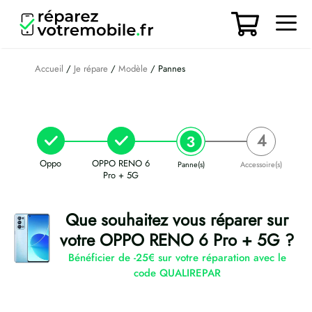
Aller
au
contenu
Men
Accueil
/
Je répare
/
Modèle
/ Pannes
Oppo
OPPO RENO 6
Panne(s)
Accessoire(s)
Pro + 5G
Que souhaitez vous réparer sur
votre OPPO RENO 6 Pro + 5G ?
Bénéficier de -25€ sur votre réparation avec le
code QUALIREPAR