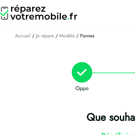
Aller
au
contenu
Accueil
/
Je répare
/
Modèle
/ Pannes
Oppo
Que souha