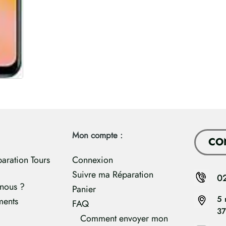
Mon compte :
CO
paration Tours
Connexion
Suivre ma Réparation
0
nous ?
Panier
5 
ments
FAQ
37
Comment envoyer mon