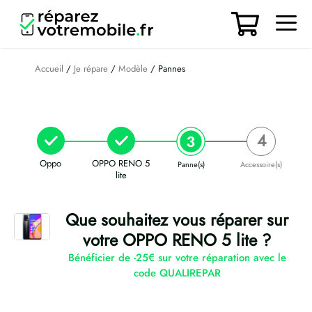
Aller
au
contenu
Men
Accueil
/
Je répare
/
Modèle
/ Pannes
Oppo
OPPO RENO 5
Panne(s)
Accessoire(s)
lite
Que souhaitez vous réparer sur
votre OPPO RENO 5 lite ?
Bénéficier de -25€ sur votre réparation avec le
code QUALIREPAR