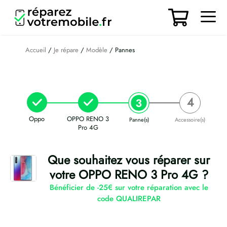
Aller
au
contenu
Men
Accueil
/
Je répare
/
Modèle
/ Pannes
Oppo
OPPO RENO 3
Panne(s)
Accessoire(s)
Pro 4G
Que souhaitez vous réparer sur
votre OPPO RENO 3 Pro 4G ?
Bénéficier de -25€ sur votre réparation avec le
code QUALIREPAR