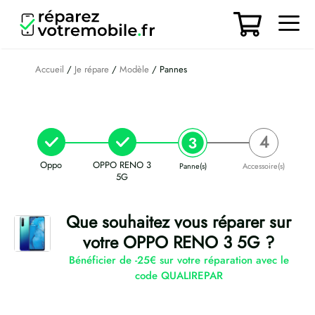
Aller
au
contenu
Men
Accueil
/
Je répare
/
Modèle
/ Pannes
Oppo
OPPO RENO 3
Panne(s)
Accessoire(s)
5G
Que souhaitez vous réparer sur
votre OPPO RENO 3 5G ?
Bénéficier de -25€ sur votre réparation avec le
code QUALIREPAR