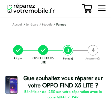
Aller
au
contenu
Men
Accueil
/
Je répare
/
Modèle
/ Pannes
Oppo
OPPO FIND X5
Panne(s)
Accessoire(s)
LITE
Que souhaitez vous réparer sur
votre OPPO FIND X5 LITE ?
Bénéficier de -25€ sur votre réparation avec le
code QUALIREPAR