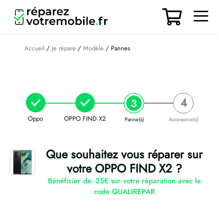
Aller
au
contenu
Men
Accueil
/
Je répare
/
Modèle
/ Pannes
Oppo
OPPO FIND X2
Panne(s)
Accessoire(s)
Que souhaitez vous réparer sur
votre OPPO FIND X2 ?
Bénéficier de -25€ sur votre réparation avec le
code QUALIREPAR