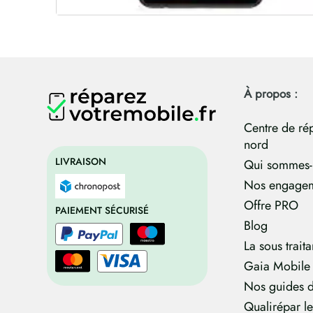
À propos :
Centre de ré
nord
LIVRAISON
Qui sommes-
Nos engage
Offre PRO
PAIEMENT SÉCURISÉ
Blog
La sous trait
Gaia Mobile
Nos guides d
Qualirépar l