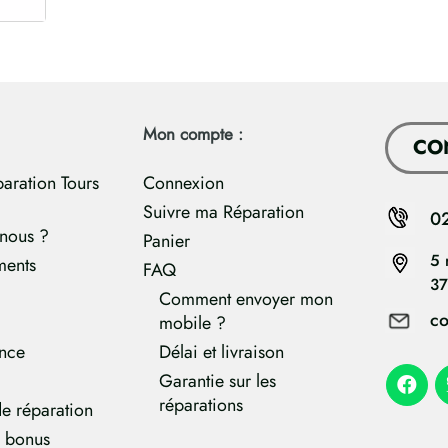
Mon compte :
CO
paration Tours
Connexion
Suivre ma Réparation
0
nous ?
Panier
5 
ments
FAQ
37
Comment envoyer mon
co
mobile ?
ance
Délai et livraison
Garantie sur les
réparations
e réparation
e bonus