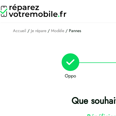
Aller
au
contenu
Accueil
/
Je répare
/
Modèle
/ Pannes
Oppo
Que souhai