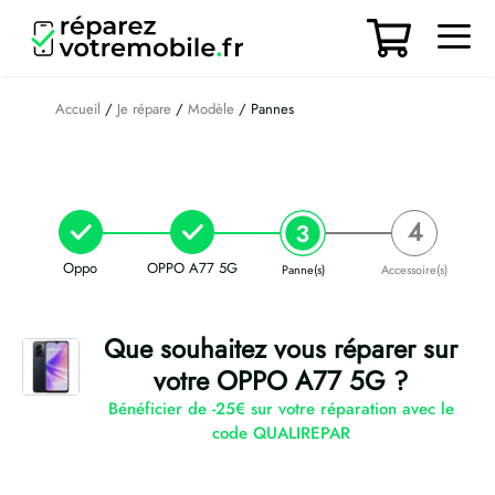
Aller
au
contenu
Men
Accueil
/
Je répare
/
Modèle
/ Pannes
Oppo
OPPO A77 5G
Panne(s)
Accessoire(s)
Que souhaitez vous réparer sur
votre OPPO A77 5G ?
Bénéficier de -25€ sur votre réparation avec le
code QUALIREPAR