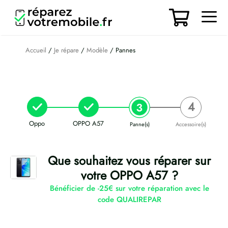
Aller
au
contenu
Men
Accueil
/
Je répare
/
Modèle
/ Pannes
Oppo
OPPO A57
Panne(s)
Accessoire(s)
Que souhaitez vous réparer sur
votre OPPO A57 ?
Bénéficier de -25€ sur votre réparation avec le
code QUALIREPAR