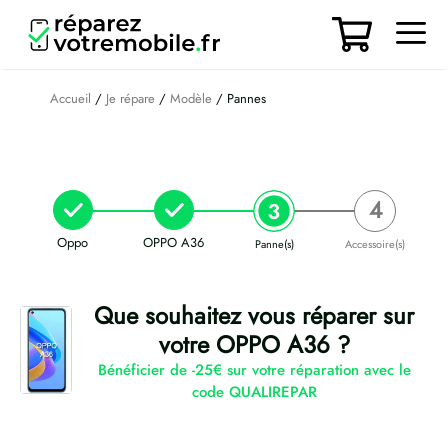
Aller
au
contenu
Men
Accueil
/
Je répare
/
Modèle
/ Pannes
Oppo
OPPO A36
Panne(s)
Accessoire(s)
Que souhaitez vous réparer sur
votre OPPO A36 ?
Bénéficier de -25€ sur votre réparation avec le
code QUALIREPAR