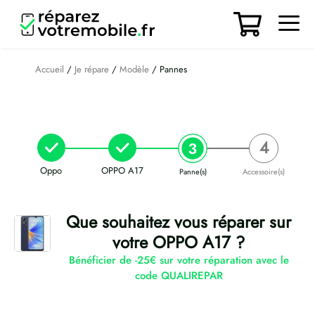
Aller
au
contenu
Men
Accueil
/
Je répare
/
Modèle
/ Pannes
Oppo
OPPO A17
Panne(s)
Accessoire(s)
Que souhaitez vous réparer sur
votre OPPO A17 ?
Bénéficier de -25€ sur votre réparation avec le
code QUALIREPAR