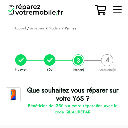
Aller
au
contenu
Men
Accueil
/
Je répare
/
Modèle
/ Pannes
Huawei
Y6S
Panne(s)
Accessoire(s)
Que souhaitez vous réparer sur
votre Y6S ?
Bénéficier de -25€ sur votre réparation avec le
code QUALIREPAR