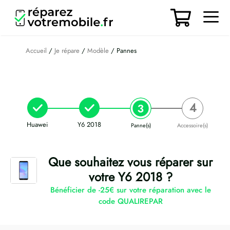
Aller
au
contenu
Men
Accueil
/
Je répare
/
Modèle
/ Pannes
Huawei
Y6 2018
Panne(s)
Accessoire(s)
Que souhaitez vous réparer sur
votre Y6 2018 ?
Bénéficier de -25€ sur votre réparation avec le
code QUALIREPAR