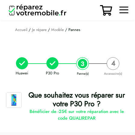
Aller
au
contenu
Men
Accueil
/
Je répare
/
Modèle
/ Pannes
Huawei
P30 Pro
Panne(s)
Accessoire(s)
Que souhaitez vous réparer sur
votre P30 Pro ?
Bénéficier de -25€ sur votre réparation avec le
code QUALIREPAR