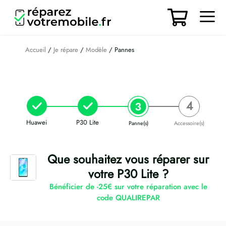
Aller
au
contenu
Men
Accueil
/
Je répare
/
Modèle
/ Pannes
Huawei
P30 Lite
Panne(s)
Accessoire(s)
Que souhaitez vous réparer sur
votre P30 Lite ?
Bénéficier de -25€ sur votre réparation avec le
code QUALIREPAR