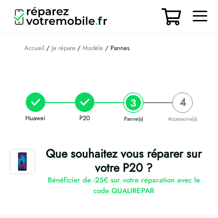
Aller
au
contenu
Men
Accueil
/
Je répare
/
Modèle
/ Pannes
Huawei
P20
Panne(s)
Accessoire(s)
Que souhaitez vous réparer sur
votre P20 ?
Bénéficier de -25€ sur votre réparation avec le
code QUALIREPAR