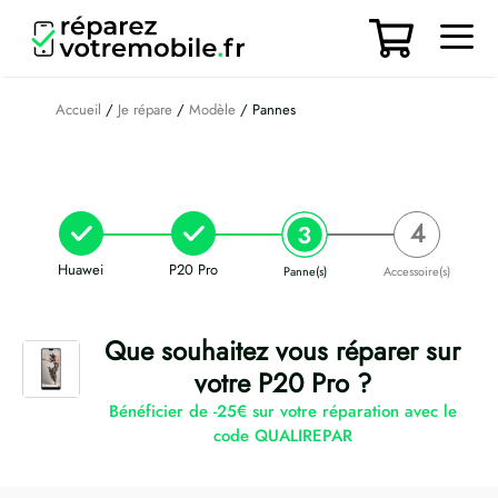
Aller
au
contenu
Men
Accueil
/
Je répare
/
Modèle
/ Pannes
Huawei
P20 Pro
Panne(s)
Accessoire(s)
Que souhaitez vous réparer sur
votre P20 Pro ?
Bénéficier de -25€ sur votre réparation avec le
code QUALIREPAR