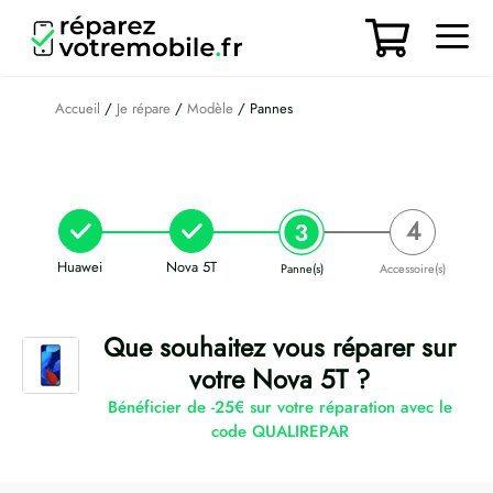
Aller
au
contenu
Men
Accueil
/
Je répare
/
Modèle
/ Pannes
Huawei
Nova 5T
Panne(s)
Accessoire(s)
Que souhaitez vous réparer sur
votre Nova 5T ?
Bénéficier de -25€ sur votre réparation avec le
code QUALIREPAR