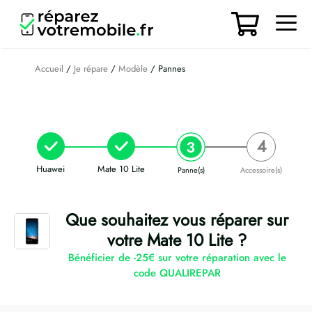
Aller
au
contenu
Men
Accueil
/
Je répare
/
Modèle
/ Pannes
Huawei
Mate 10 Lite
Panne(s)
Accessoire(s)
Que souhaitez vous réparer sur
votre Mate 10 Lite ?
Bénéficier de -25€ sur votre réparation avec le
code QUALIREPAR