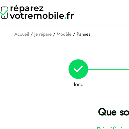
Aller
au
contenu
Accueil
/
Je répare
/
Modèle
/ Pannes
Honor
Que sou