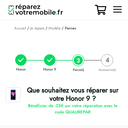
Aller
au
contenu
Men
Accueil
/
Je répare
/
Modèle
/ Pannes
Honor
Honor 9
Panne(s)
Accessoire(s)
Que souhaitez vous réparer sur
votre Honor 9 ?
Bénéficier de -25€ sur votre réparation avec le
code QUALIREPAR