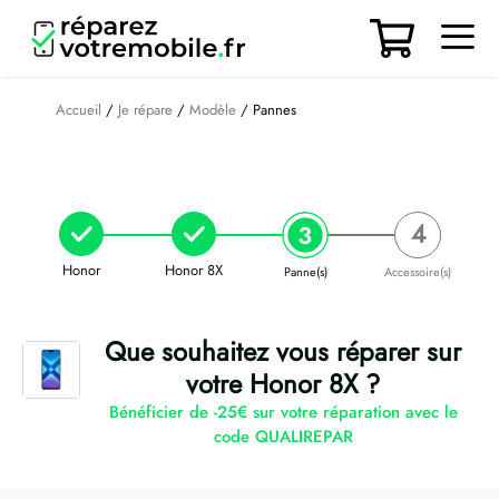
Aller
au
contenu
Men
Accueil
/
Je répare
/
Modèle
/ Pannes
Honor
Honor 8X
Panne(s)
Accessoire(s)
Que souhaitez vous réparer sur
votre Honor 8X ?
Bénéficier de -25€ sur votre réparation avec le
code QUALIREPAR