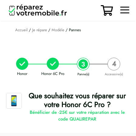
Aller
au
contenu
Men
Accueil
/
Je répare
/
Modèle
/ Pannes
Honor
Honor 6C Pro
Panne(s)
Accessoire(s)
Que souhaitez vous réparer sur
votre Honor 6C Pro ?
Bénéficier de -25€ sur votre réparation avec le
code QUALIREPAR