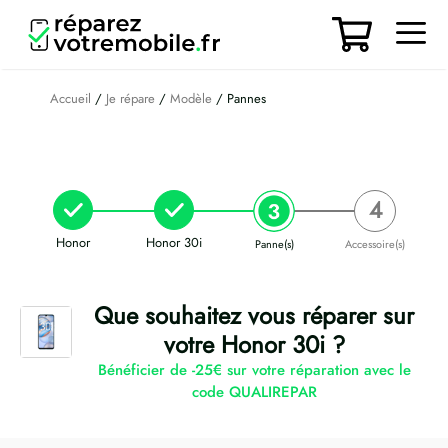
Aller
au
contenu
Men
Accueil
/
Je répare
/
Modèle
/ Pannes
Honor
Honor 30i
Panne(s)
Accessoire(s)
Que souhaitez vous réparer sur
votre Honor 30i ?
Bénéficier de -25€ sur votre réparation avec le
code QUALIREPAR